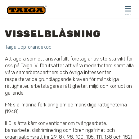
Hoppa till innehåll
MENY
STÄNG
VISSELBLÅSNING
Taiga uppförandekod
Att agera som ett ansvarfullt företag är av största vikt för
oss på Taiga. Vi förutsätter att våra medarbetare samt alla
våra samarbetspartners och övriga intressenter
respekterar de grundläggande kraven för mänskliga
rättigheter, arbetstagares rättigheter, miljö och korruption
gällande;
FN: s allmänna förklaring om de mänskliga rättigheterna
(1948)
ILO: s åtta kärnkonventioner om tvångsarbete,
barnarbete, diskriminering och föreningsfrihet och
organisationsrätt (nr 29, 87, 98, 100, 105, 111, 138 och 182)