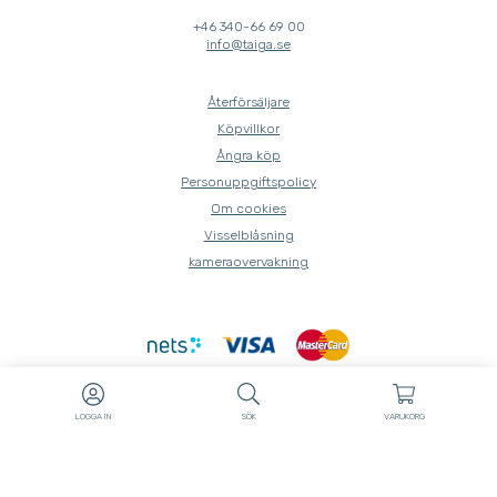
+46 340-66 69 00
info@taiga.se
Återförsäljare
Köpvillkor
Ångra köp
Personuppgiftspolicy
Om cookies
Visselblåsning
kameraovervakning
LOGGA IN
SÖK
VARUKORG