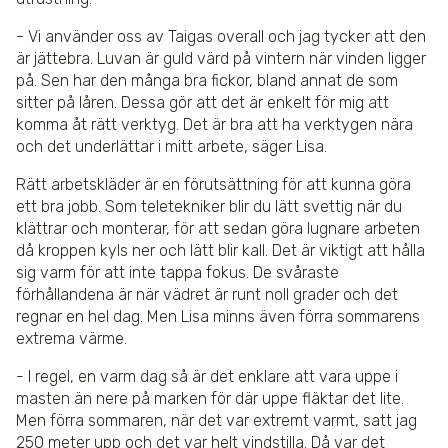
- Vi använder oss av Taigas overall och jag tycker att den
är jättebra. Luvan är guld värd på vintern när vinden ligger
på. Sen har den många bra fickor, bland annat de som
sitter på låren. Dessa gör att det är enkelt för mig att
komma åt rätt verktyg. Det är bra att ha verktygen nära
och det underlättar i mitt arbete, säger Lisa.
Rätt arbetskläder är en förutsättning för att kunna göra
ett bra jobb. Som teletekniker blir du lätt svettig när du
klättrar och monterar, för att sedan göra lugnare arbeten
då kroppen kyls ner och lätt blir kall. Det är viktigt att hålla
sig varm för att inte tappa fokus. De svåraste
förhållandena är när vädret är runt noll grader och det
regnar en hel dag. Men Lisa minns även förra sommarens
extrema värme.
- I regel, en varm dag så är det enklare att vara uppe i
masten än nere på marken för där uppe fläktar det lite.
Men förra sommaren, när det var extremt varmt, satt jag
250 meter upp och det var helt vindstilla. Då var det