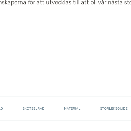
kaperna för att utvecklas till att bli vår nästa st
ÅD
SKÖTSELRÅD
MATERIAL
STORLEKSGUIDE