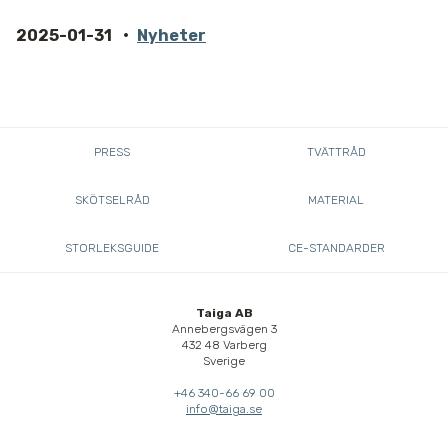
2025-01-31
Nyheter
PRESS
TVÄTTRÅD
SKÖTSELRÅD
MATERIAL
STORLEKSGUIDE
CE-STANDARDER
Taiga AB
Annebergsvägen 3
432 48 Varberg
Sverige
+46 340-66 69 00
info@taiga.se