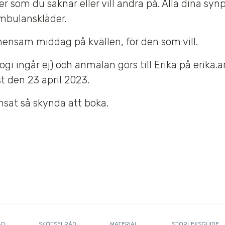
er som du saknar eller vill ändra på. Alla dina s
Ambulanskläder.
mensam middag på kvällen, för den som vill.
ogi ingår ej) och anmälan görs till Erika på erika.
t den 23 april 2023.
nsat så skynda att boka.
ÅD
SKÖTSELRÅD
MATERIAL
STORLEKSGUIDE