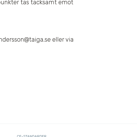
ynpunkter tas tacksamt emot
andersson@taiga.se eller via
CE-STANDARDER