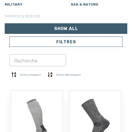
MILITARY
SEA & NATURE
SEARCH & RESCUE
SHOW ALL
FILTRES
VESTES
PANTALONS
COMBINAISON
DOUBLURE
SOFTSHELL
PULL
Ordre croissant
Ordre décroissant
CHEMISES
POLO ET T-SHIRT
SHORTS
COUCHE DE BASE
CASQUETTE
GANTS
CHAUSSETTES
ACCESSOIRES