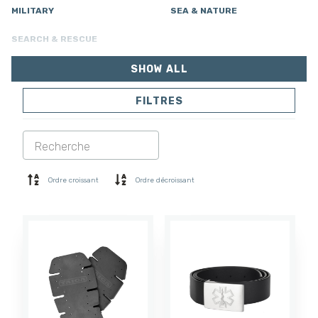
MILITARY
SEA & NATURE
SEARCH & RESCUE
SHOW ALL
FILTRES
VESTES
PANTALONS
COMBINAISON
DOUBLURE
SOFTSHELL
PULL
Ordre croissant
Ordre décroissant
CHEMISES
POLO ET T-SHIRT
SHORTS
COUCHE DE BASE
CASQUETTE
GANTS
CHAUSSETTES
ACCESSOIRES