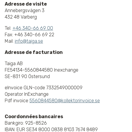
Adresse de visite
Annebergsvägen 3
432 48 Varberg
Tel:
+46 340-66 69 00
Fax: +46 340-66 69 22
Mail:
info@taiga.se
Adresse de facturation
Taiga AB
FE54134-5560844580 Inexchange
SE-831 90 Östersund
eInvoice GLN-code 7332549000009
Operator InExchange
Pdf invoice
5560844580@kollektorinvoice.se
Coordonnées bancaires
Bankgiro: 925-8526
IBAN: EUR SE34 8000 0838 8103 7674 8489