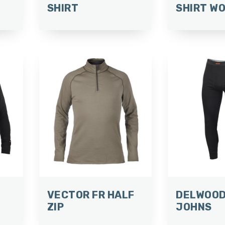
SHIRT
SHIRT W
VECTOR FR HALF
DELWOOD
ZIP
JOHNS