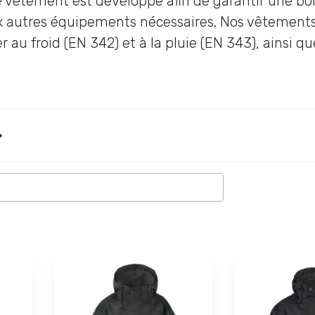
 vêtement est développé afin de garantir une bonn
 autres équipements nécessaires. Nos vêtements d
ter au froid (EN 342) et à la pluie (EN 343), ainsi q