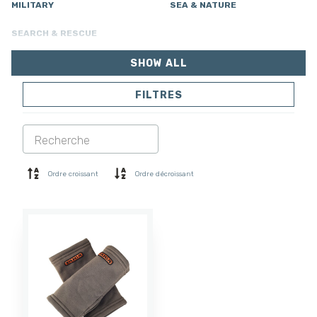
MILITARY
SEA & NATURE
SEARCH & RESCUE
SHOW ALL
FILTRES
VESTES
PANTALONS
COMBINAISON
DOUBLURE
SOFTSHELL
PULL
Ordre croissant
Ordre décroissant
CHEMISES
POLO ET T-SHIRT
SHORTS
COUCHE DE BASE
CASQUETTE
GANTS
CHAUSSETTES
ACCESSOIRES