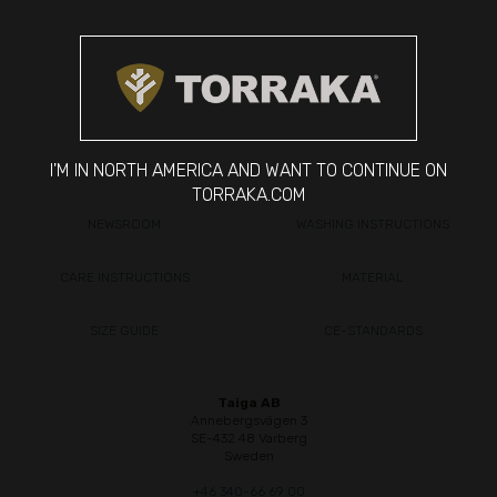
I'M IN NORTH AMERICA AND WANT TO CONTINUE ON
TORRAKA.COM
NEWSROOM
WASHING INSTRUCTIONS
CARE INSTRUCTIONS
MATERIAL
SIZE GUIDE
CE-STANDARDS
Taiga AB
Annebergsvägen 3
SE-432 48 Varberg
Sweden
+46 340-66 69 00