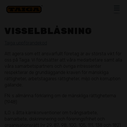
Skip to content
MENU
CLOSE
VISSELBLÅSNING
Taiga uppförandekod
Att agera som ett ansvarfullt företag är av största vikt för
oss på Taiga. Vi förutsätter att våra medarbetare samt alla
våra samarbetspartners och övriga intressenter
respekterar de grundläggande kraven för mänskliga
rättigheter, arbetstagares rättigheter, miljö och korruption
gällande;
FN: s allmänna förklaring om de mänskliga rättigheterna
(1948)
ILO: s åtta kärnkonventioner om tvångsarbete,
barnarbete, diskriminering och föreningsfrihet och
organisationsrätt (nr 29, 87, 98, 100, 105, 111, 138 och 182)