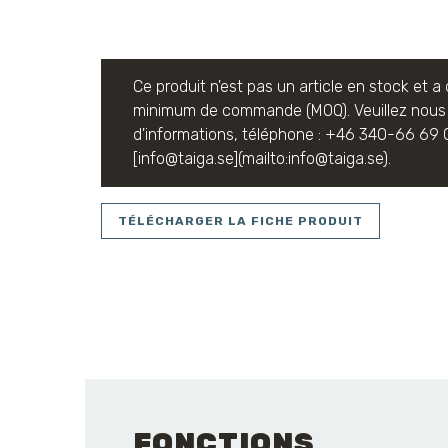
Ce produit n'est pas un article en stock et 
minimum de commande (MOQ). Veuillez nous 
d'informations, téléphone : +46 340-66 69 0
[info@taiga.se](mailto:info@taiga.se).
TÉLÉCHARGER LA FICHE PRODUIT
FONCTIONS