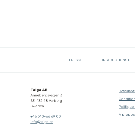
PRESSE
INSTRUCTIONS DE 
Taiga AB
Détaillant
Annebergsvägen 3
Condition
SE-432 48 Varberg
Sweden
Politique
À propos
+46 340-66 69 00
info@taiga.se