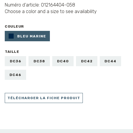
Numéro d'article: 012164404-058
Choose a color and a size to see availability
COULEUR
BLEU MARINE
TAILLE
DC36
DC38
DC40
DC42
DC44
DC46
TÉLÉCHARGER LA FICHE PRODUIT