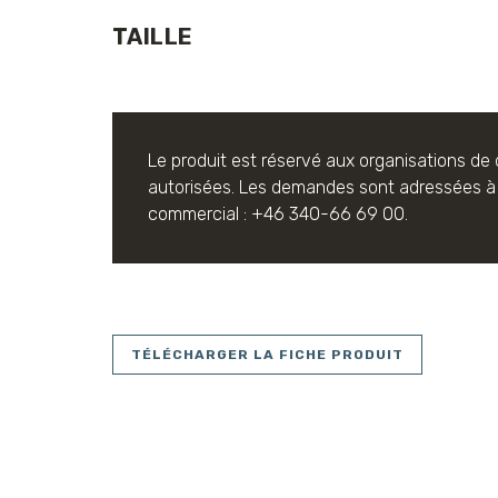
TAILLE
Le produit est réservé aux organisations de
autorisées.
Les demandes sont adressées à 
commercial : +46 340-66 69 00.
TÉLÉCHARGER LA FICHE PRODUIT