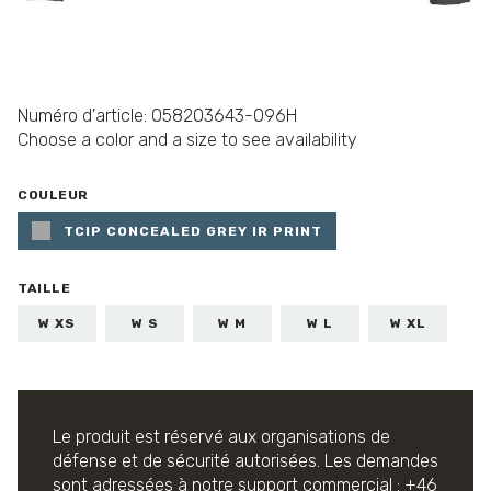
Numéro d'article: 058203643-096H
Choose a color and a size to see availability
COULEUR
TCIP CONCEALED GREY IR PRINT
TAILLE
W XS
W S
W M
W L
W XL
Le produit est réservé aux organisations de
défense et de sécurité autorisées.
Les demandes
sont adressées à notre support commercial : +46