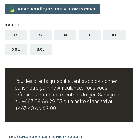
VERT FORÊT/JAUNE FLUORESCENT
TAILLE
XS
S
M
L
XL
XXL
3XL
Pour les clients qui souhaitent s’approvisionner
dans notre gamme Ambulance, nous vous
référons à notre représentant Jörgen Sandgren
au
+467 09 66 29 03
ou à notre standard au
+463 40 66 69 00.
TÉLÉCHARGER LA FICHE PRODUIT