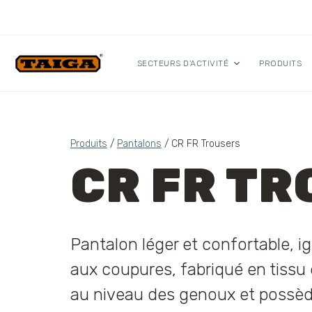
Skip to content
SECTEURS D'ACTIVITÉ
PRODUITS
Produits
/
Pantalons
/ CR FR Trousers
CR FR T
Pantalon léger et confortable, ig
aux coupures, fabriqué en tissu e
au niveau des genoux et possè