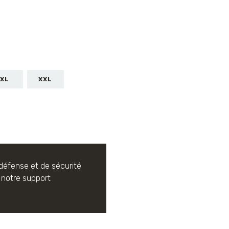
XL
XXL
 défense et de sécurité
notre support