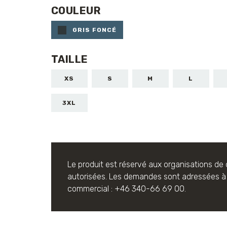
COULEUR
GRIS FONCÉ
TAILLE
XS
S
M
L
3XL
Le produit est réservé aux organisations de
autorisées.
Les demandes sont adressées à 
commercial : +46 340-66 69 00.