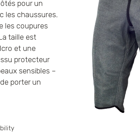
 côtés pour un
ec les chaussures.
e les coupures
a taille est
lcro et une
issu protecteur
peaux sensibles –
de porter un
bility