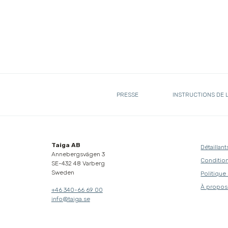
PRESSE
INSTRUCTIONS DE 
Taiga AB
Détaillant
Annebergsvägen 3
Condition
SE-432 48 Varberg
Sweden
Politique
À propos
+46 340-66 69 00
info@taiga.se