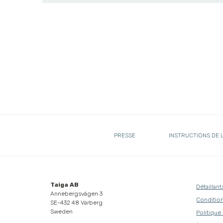
PRESSE
INSTRUCTIONS DE 
Taiga AB
Détaillant
Annebergsvägen 3
Condition
SE-432 48 Varberg
Sweden
Politique