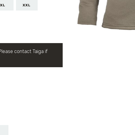
XL
XXL
Please contact Taiga if