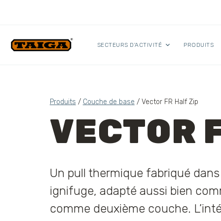
Skip to content
SECTEURS D'ACTIVITÉ
PRODUITS
Produits
/
Couche de base
/ Vector FR Half Zip
VECTOR F
Un pull thermique fabriqué dans
ignifuge, adapté aussi bien co
comme deuxième couche. L’inté