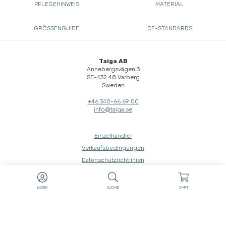
PFLEGEHINWEIS
MATERIAL
GRÖSSENGUIDE
CE-STANDARDS
Taiga AB
Annebergsvägen 3
SE-432 48 Varberg
Sweden
+46 340-66 69 00
info@taiga.se
Einzelhändler
Verkaufsbedingungen
Datenschutzrichtlinien
Über cookies
Whistleblow
LOGIN
SUCHE
CART