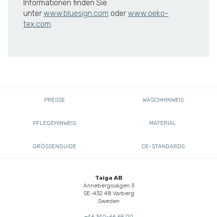
Informationen finden Sie
unter
www.bluesign.com
oder
www.oeko-
tex.com
.
PRESSE
WASCHHINWEIS
PFLEGEHINWEIS
MATERIAL
GRÖSSENGUIDE
CE-STANDARDS
Taiga AB
Annebergsvägen 3
SE-432 48 Varberg
Sweden
+46 340-66 69 00