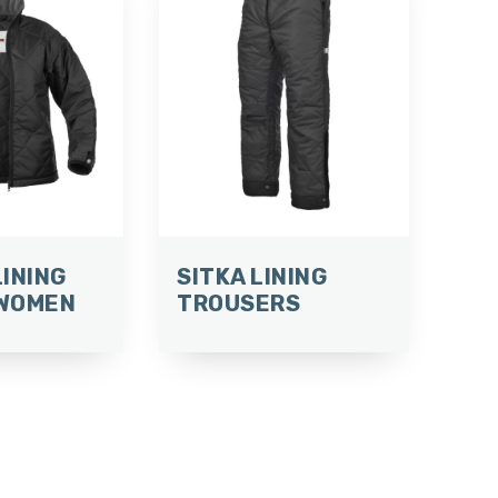
INING
SITKA LINING
WOMEN
TROUSERS