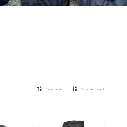
Ordre croissant
Ordre décroissant