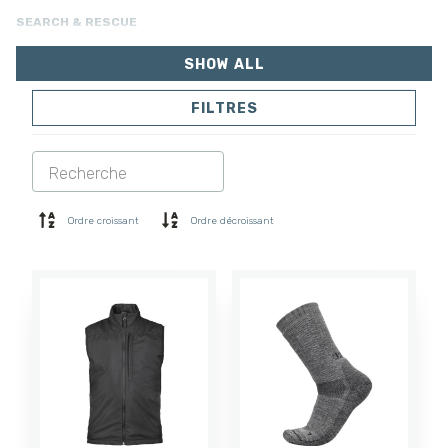
SEARCH & RESCUE
SHOW ALL
FILTRES
VESTES
PANTALONS
COMBINAISON
DOUBLURE
SOFTSHELL
PULL
Ordre croissant
Ordre décroissant
CHEMISES
POLO ET T-SHIRT
SHORTS
COUCHE DE BASE
CASQUETTE
GANTS
CHAUSSETTES
ACCESSOIRES