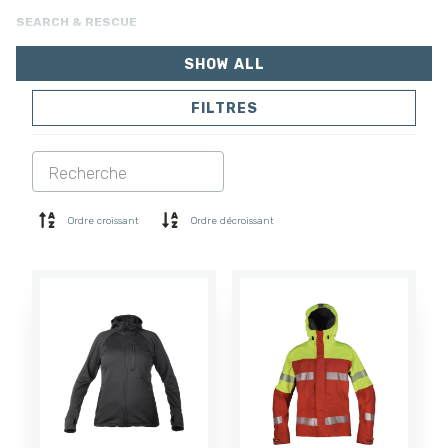
SEARCH & RESCUE
SHOW ALL
FILTRES
VESTES
PANTALONS
COMBINAISON
DOUBLURE
SOFTSHELL
PULL
Ordre croissant
Ordre décroissant
CHEMISES
POLO ET T-SHIRT
SHORTS
COUCHE DE BASE
CASQUETTE
GANTS
CHAUSSETTES
ACCESSOIRES