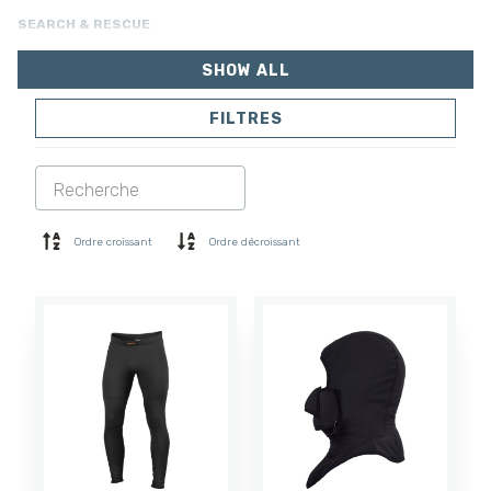
SEARCH & RESCUE
SHOW ALL
FILTRES
VESTES
PANTALONS
COMBINAISON
DOUBLURE
SOFTSHELL
PULL
Ordre croissant
Ordre décroissant
CHEMISES
POLO ET T-SHIRT
SHORTS
COUCHE DE BASE
CASQUETTE
GANTS
CHAUSSETTES
ACCESSOIRES