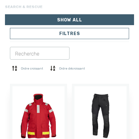
SEARCH & RESCUE
SHOW ALL
FILTRES
VESTES
PANTALONS
COMBINAISON
DOUBLURE
SOFTSHELL
PULL
Ordre croissant
Ordre décroissant
CHEMISES
POLO ET T-SHIRT
SHORTS
COUCHE DE BASE
CASQUETTE
GANTS
CHAUSSETTES
ACCESSOIRES