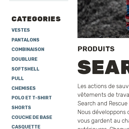
CATEGORIES
VESTES
PANTALONS
PRODUITS
COMBINAISON
SEA
DOUBLURE
SOFTSHELL
PULL
Les actions de sauv
CHEMISES
vêtements de travai
POLO ET T-SHIRT
Search and Rescue 
SHORTS
Nous développons de
COUCHE DE BASE
vous gardent au cha
CASQUETTE