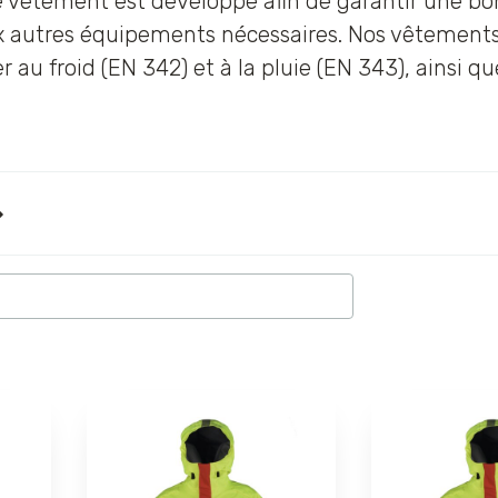
 vêtement est développé afin de garantir une bonn
 autres équipements nécessaires. Nos vêtements d
ter au froid (EN 342) et à la pluie (EN 343), ainsi q