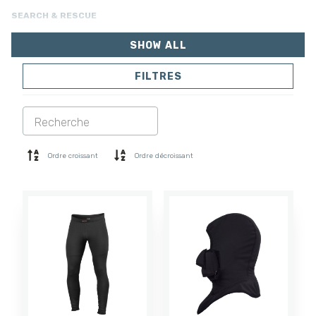
SEARCH & RESCUE
SHOW ALL
FILTRES
VESTES
PANTALONS
COMBINAISON
DOUBLURE
SOFTSHELL
PULL
Ordre croissant
Ordre décroissant
CHEMISES
POLO ET T-SHIRT
SHORTS
COUCHE DE BASE
CASQUETTE
GANTS
CHAUSSETTES
ACCESSOIRES